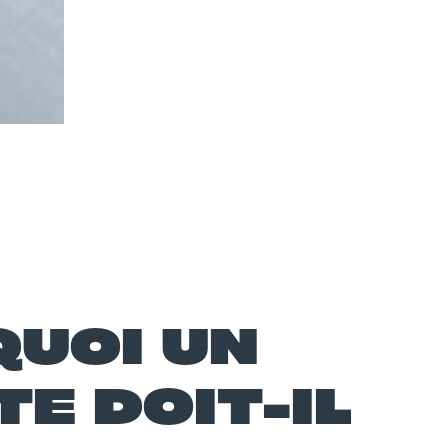
UOI UN
TE DOIT-IL